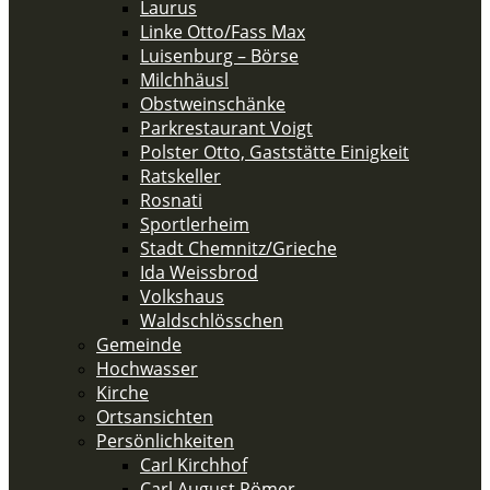
Laurus
Linke Otto/Fass Max
Luisenburg – Börse
Milchhäusl
Obstweinschänke
Parkrestaurant Voigt
Polster Otto, Gaststätte Einigkeit
Ratskeller
Rosnati
Sportlerheim
Stadt Chemnitz/Grieche
Ida Weissbrod
Volkshaus
Waldschlösschen
Gemeinde
Hochwasser
Kirche
Ortsansichten
Persönlichkeiten
Carl Kirchhof
Carl August Römer