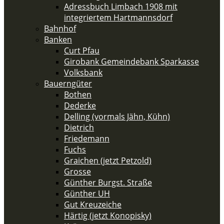
Adressbuch Limbach 1908 mit
integriertem Hartmannsdorf
Bahnhof
Banken
Curt Pfau
Girobank Gemeindebank Sparkasse
Volksbank
Bauerngüter
Bothen
Dederke
Delling (vormals Jähn, Kühn)
Dietrich
Friedemann
Fuchs
Graichen (jetzt Petzold)
Grosse
Günther Burgst. Straße
Günther UH
Gut Kreuzeiche
Härtig (jetzt Konopisky)