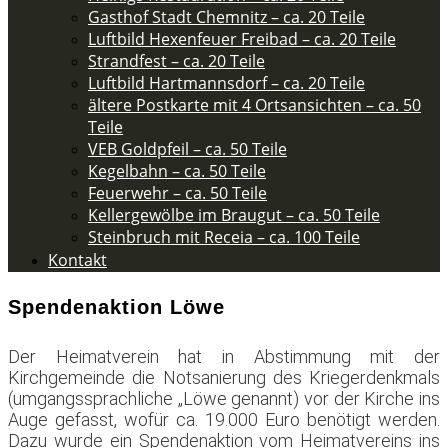
Gasthof Stadt Chemnitz – ca. 20 Teile
Luftbild Hexenfeuer Freibad – ca. 20 Teile
Strandfest – ca. 20 Teile
Luftbild Hartmannsdorf – ca. 20 Teile
ältere Postkarte mit 4 Ortsansichten – ca. 50
Teile​
VEB Goldpfeil – ca. 50 Teile
Kegelbahn – ca. 50 Teile
Feuerwehr – ca. 50 Teile​
Kellergewölbe im Braugut – ca. 50 Teile
Steinbruch mit Receia – ca. 100 Teile
Kontakt
Spendenaktion Löwe
Der Heimatverein hat in Abstimmung mit der
Kirchgemeinde die Notsanierung des Kriegerdenkmals
(umgangssprachliche „Löwe genannt) vor der Kirche ins
Auge gefasst, wofür ca. 19.000 Euro benötigt werden.
Dazu wurde ein Spendenaktion vom Heimatvereins ins