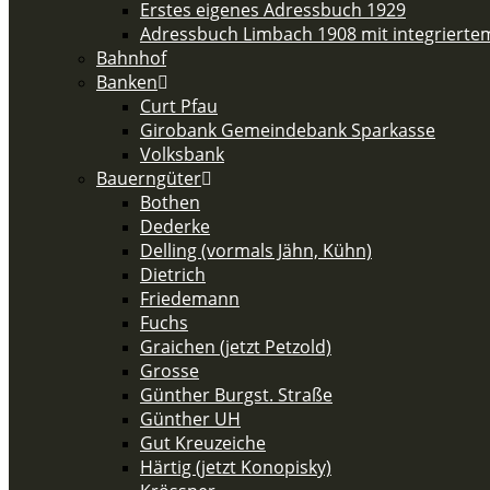
Erstes eigenes Adressbuch 1929
Adressbuch Limbach 1908 mit integriert
Bahnhof
Banken
Curt Pfau
Girobank Gemeindebank Sparkasse
Volksbank
Bauerngüter
Bothen
Dederke
Delling (vormals Jähn, Kühn)
Dietrich
Friedemann
Fuchs
Graichen (jetzt Petzold)
Grosse
Günther Burgst. Straße
Günther UH
Gut Kreuzeiche
Härtig (jetzt Konopisky)