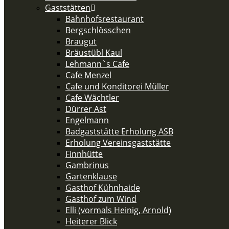
Gaststätten
Bahnhofsrestaurant
Bergschlösschen
Braugut
Bräustübl Kaul
Lehmann`s Cafe
Cafe Menzel
Cafe und Konditorei Müller
Cafe Wächtler
Dürrer Ast
Engelmann
Badgaststätte Erholung ASB
Erholung Vereinsgaststätte
Finnhütte
Gambrinus
Gartenklause
Gasthof Kühnhaide
Gasthof zum Wind
Elli (vormals Heinig, Arnold)
Heiterer Blick