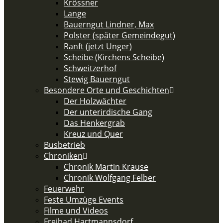
Krössner
Lange
Bauerngut Lindner, Max
Polster (später Gemeindegut)
Ranft (jetzt Unger)
Scheibe (Kirchens Scheibe)
Schweitzerhof
Stewig Bauerngut
Besondere Orte und Geschichten
Der Holzwächter
Der unterirdische Gang
Das Henkergrab
Kreuz und Quer
Busbetrieb
Chroniken
Chronik Martin Krause
Chronik Wolfgang Felber
Feuerwehr
Feste Umzüge Events
Filme und Videos
Freibad Hartmannsdorf