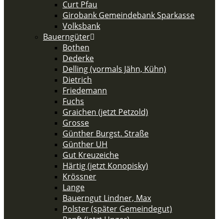
Curt Pfau
Girobank Gemeindebank Sparkasse
Volksbank
Bauerngüter
Bothen
Dederke
Delling (vormals Jähn, Kühn)
Dietrich
Friedemann
Fuchs
Graichen (jetzt Petzold)
Grosse
Günther Burgst. Straße
Günther UH
Gut Kreuzeiche
Härtig (jetzt Konopisky)
Krössner
Lange
Bauerngut Lindner, Max
Polster (später Gemeindegut)