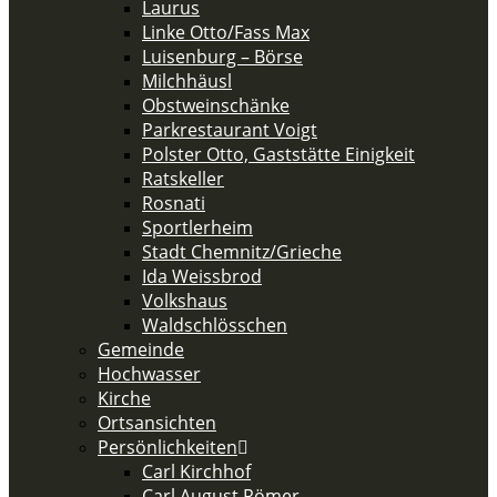
Laurus
Linke Otto/Fass Max
Luisenburg – Börse
Milchhäusl
Obstweinschänke
Parkrestaurant Voigt
Polster Otto, Gaststätte Einigkeit
Ratskeller
Rosnati
Sportlerheim
Stadt Chemnitz/Grieche
Ida Weissbrod
Volkshaus
Waldschlösschen
Gemeinde
Hochwasser
Kirche
Ortsansichten
Persönlichkeiten
Carl Kirchhof
Carl August Römer