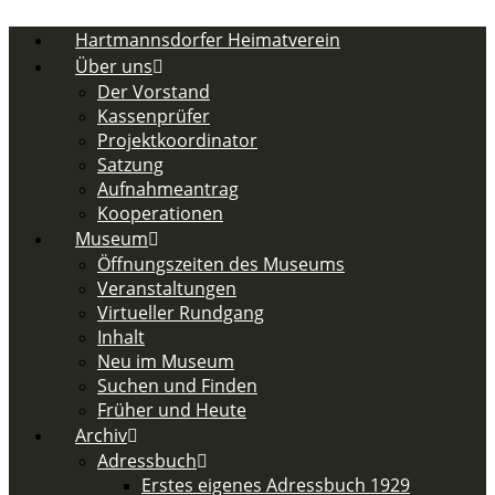
Zum
Inhalt
Hartmannsdorfer Heimatverein
springen
Über uns
Der Vorstand
Kassenprüfer
Projektkoordinator
Satzung
Aufnahmeantrag
Kooperationen
Museum
Öffnungszeiten des Museums
Veranstaltungen
Virtueller Rundgang
Inhalt
Neu im Museum
Suchen und Finden
Früher und Heute
Archiv
Adressbuch
Erstes eigenes Adressbuch 1929