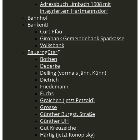
Adressbuch Limbach 1908 mit
integriertem Hartmannsdorf
Bahnhof
Banken
Curt Pfau
Girobank Gemeindebank Sparkasse
Volksbank
Bauerngüter
Bothen
Dederke
Delling (vormals Jähn, Kühn)
Dietrich
Friedemann
Fuchs
Graichen (jetzt Petzold)
Grosse
Günther Burgst. Straße
Günther UH
Gut Kreuzeiche
Härtig (jetzt Konopisky)