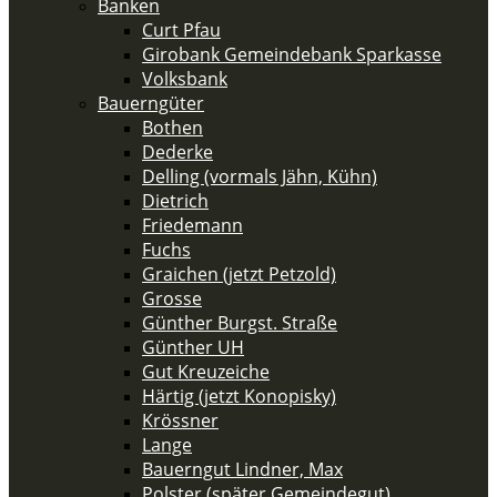
Banken
Curt Pfau
Girobank Gemeindebank Sparkasse
Volksbank
Bauerngüter
Bothen
Dederke
Delling (vormals Jähn, Kühn)
Dietrich
Friedemann
Fuchs
Graichen (jetzt Petzold)
Grosse
Günther Burgst. Straße
Günther UH
Gut Kreuzeiche
Härtig (jetzt Konopisky)
Krössner
Lange
Bauerngut Lindner, Max
Polster (später Gemeindegut)