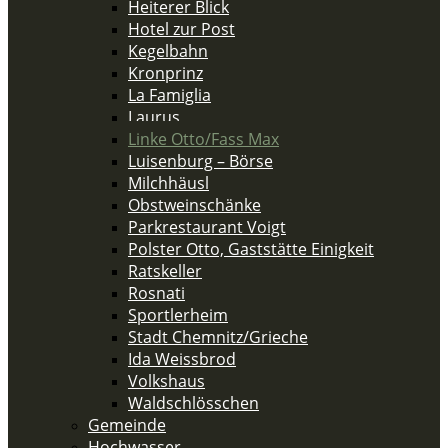
Heiterer Blick
Hotel zur Post
Kegelbahn
Kronprinz
La Famiglia
Laurus
Linke Otto/Fass Max
Luisenburg – Börse
Milchhäusl
Obstweinschänke
Parkrestaurant Voigt
Polster Otto, Gaststätte Einigkeit
Ratskeller
Rosnati
Sportlerheim
Stadt Chemnitz/Grieche
Ida Weissbrod
Volkshaus
Waldschlösschen
Gemeinde
Hochwasser