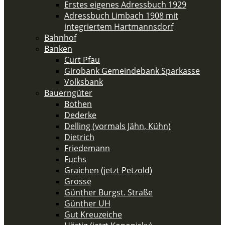
Erstes eigenes Adressbuch 1929
Adressbuch Limbach 1908 mit
integriertem Hartmannsdorf
Bahnhof
Banken
Curt Pfau
Girobank Gemeindebank Sparkasse
Volksbank
Bauerngüter
Bothen
Dederke
Delling (vormals Jähn, Kühn)
Dietrich
Friedemann
Fuchs
Graichen (jetzt Petzold)
Grosse
Günther Burgst. Straße
Günther UH
Gut Kreuzeiche