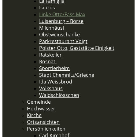
La Famiglia
Laurus
Linke Otto/Fass Max
Luisenburg – Börse
Milchhäusl
Obstweinschänke
Parkrestaurant Voigt
Polster Otto, Gaststätte Einigkeit
Ratskeller
Rosnati
Sportlerheim
Stadt Chemnitz/Grieche
Ida Weissbrod
Volkshaus
Waldschlösschen
Gemeinde
Hochwasser
Kirche
Ortsansichten
Persönlichkeiten
Carl Kirchhof