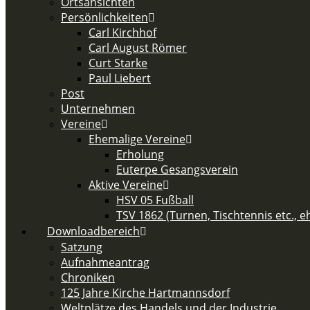
Ortsansichten
Persönlichkeiten
Carl Kirchhof
Carl August Römer
Curt Starke
Paul Liebert
Post
Unternehmen
Vereine
Ehemalige Vereine
Erholung
Euterpe Gesangsverein
Aktive Vereine
HSV 05 Fußball
TSV 1862 (Turnen, Tischtennis etc., 
Downloadbereich
Satzung
Aufnahmeantrag
Chroniken
125 Jahre Kirche Hartmannsdorf
Weltplätze des Handels und der Industrie