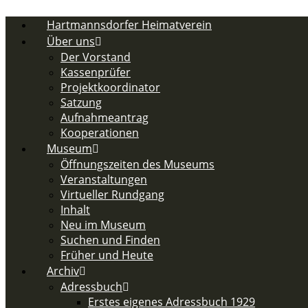
Zum
Inhalt
Hartmannsdorfer Heimatverein
springen
Über uns
Der Vorstand
Kassenprüfer
Projektkoordinator
Satzung
Aufnahmeantrag
Kooperationen
Museum
Öffnungszeiten des Museums
Veranstaltungen
Virtueller Rundgang
Inhalt
Neu im Museum
Suchen und Finden
Früher und Heute
Archiv
Adressbuch
Erstes eigenes Adressbuch 1929