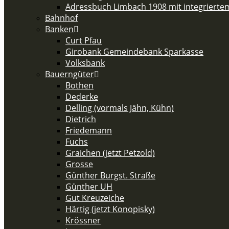
Adressbuch Limbach 1908 mit integriert
Bahnhof
Banken
Curt Pfau
Girobank Gemeindebank Sparkasse
Volksbank
Bauerngüter
Bothen
Dederke
Delling (vormals Jähn, Kühn)
Dietrich
Friedemann
Fuchs
Graichen (jetzt Petzold)
Grosse
Günther Burgst. Straße
Günther UH
Gut Kreuzeiche
Härtig (jetzt Konopisky)
Krössner