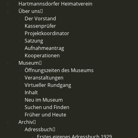
Zum
Hartmannsdorfer Heimatverein
Inhalt
Über uns
springen
Der Vorstand
Kassenprüfer
Projektkoordinator
Satzung
Aufnahmeantrag
Kooperationen
Museum
Öffnungszeiten des Museums
Veranstaltungen
Virtueller Rundgang
Inhalt
Neu im Museum
Suchen und Finden
Früher und Heute
Archiv
Adressbuch
Erstes eigenes Adressbuch 1929