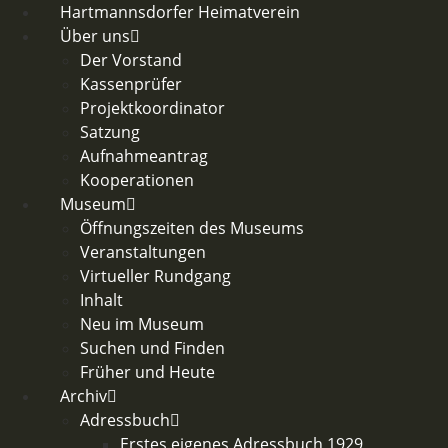
Zum
Hartmannsdorfer Heimatverein
Inhalt
Über uns
springen
Der Vorstand
Kassenprüfer
Projektkoordinator
Satzung
Aufnahmeantrag
Kooperationen
Museum
Öffnungszeiten des Museums
Veranstaltungen
Virtueller Rundgang
Inhalt
Neu im Museum
Suchen und Finden
Früher und Heute
Archiv
Adressbuch
Erstes eigenes Adressbuch 1929